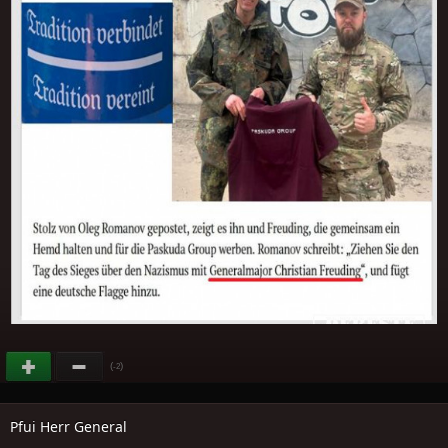
(
)
-2
Pfui Herr General