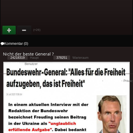
(+26)
Kommentar (0)
Nicht der beste General ?
24218319
Haupt
378251
Warteraum
39072
Benutzer
[ 1 ] - ( 2.16 )
Cookies
-
Impressum
-
Priva