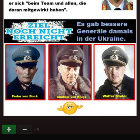
(
)
+4