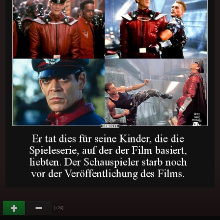
(
)
+24