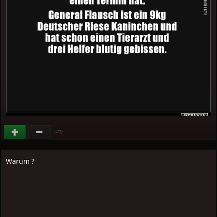
(
)
-23
Warum ?