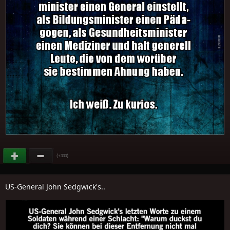
(
)
+333
US-General John Sedgwick's..