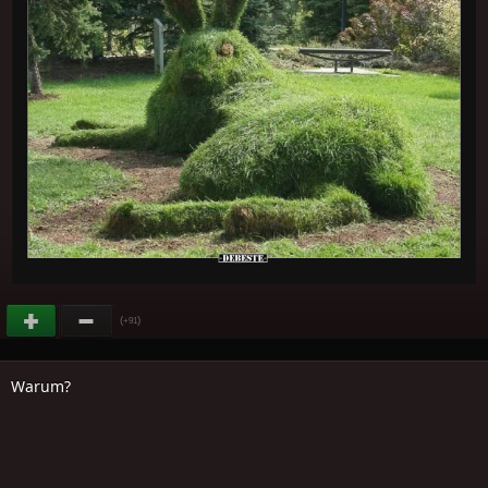
(
)
+91
Warum?