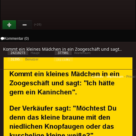
(+26)
Kommentar (0)
Kommt ein kleines Mädchen in ein Zoogeschäft und sagt..
24218273
Haupt
377981
Warteraum
31395
Benutzer
[ 1 ] - ( 1.58 )
Cookies
-
Impressum
-
Priva