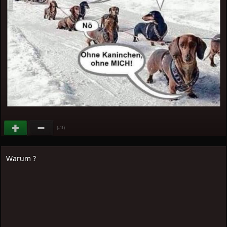
(
)
-11
Warum ?