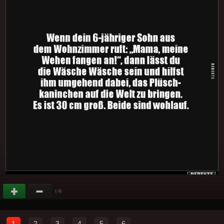
(
)
-9
1
2
3
4
5
6