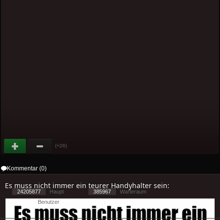
(+26)
Kommentar (0)
Es muss nicht immer ein teurer Handyhalter sein:
24205877
Haupt
385967
Warteraum
6392
Benutzer
[ 2 ] - ( 3.05 )