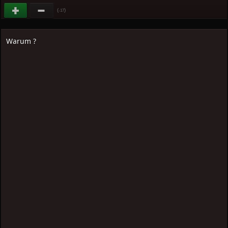
(
)
-17
Warum ?