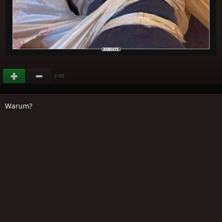
(
)
+22
Warum?