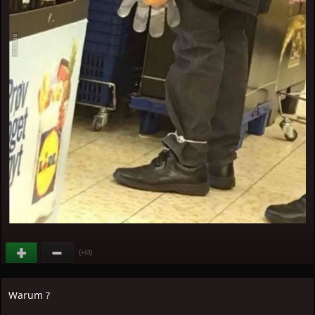
(
)
+63
Warum ?