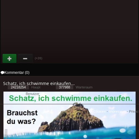
(+26)
Kommentar (0)
Schatz, ich schwimme einkaufen...
24218254
Haupt
377988
Warteraum
19870
Benutzer
[ 1 ] - ( 3 )
Cookies
-
Impressum
-
Priva