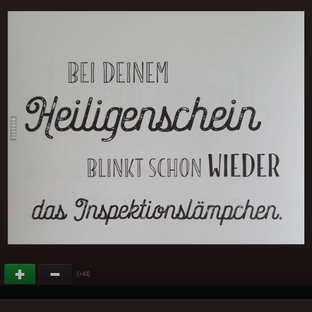
(
)
+43