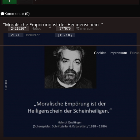
Kommentar (0)
"Moralische Empörung ist der Heiligenschein.."
24218267
Haupt
377975
Warteraum
21690
Benutzer
[ 1 ] - ( 1.28 )
Cookies
-
Impressum
-
Priva