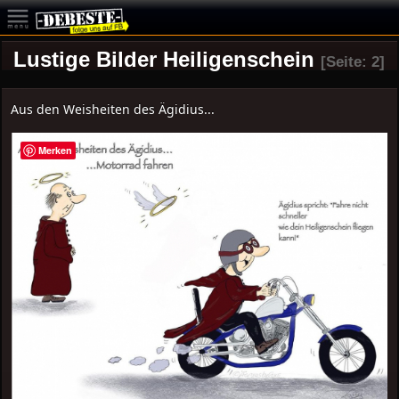
Lustige Bilder Heiligenschein
[Seite: 2]
Aus den Weisheiten des Ägidius...
Merken