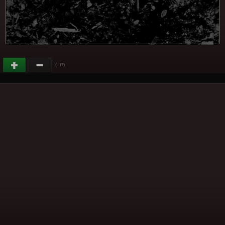
(
)
+17