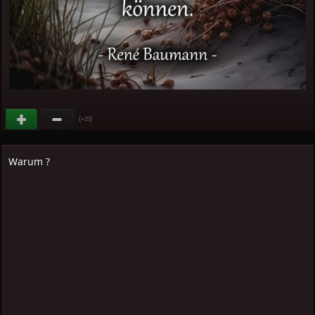
(
)
+25
Warum ?