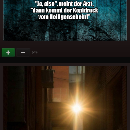
(
)
+29