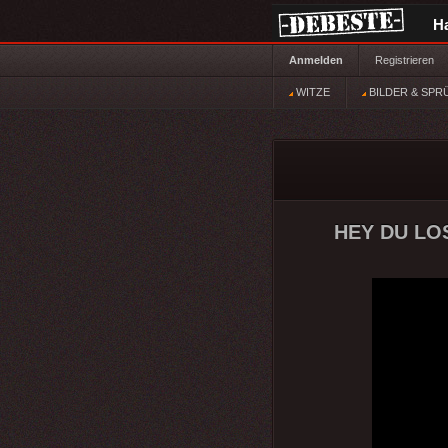
H
Anmelden
Registrieren
WITZE
BILDER & SPR
HEY DU LOSE