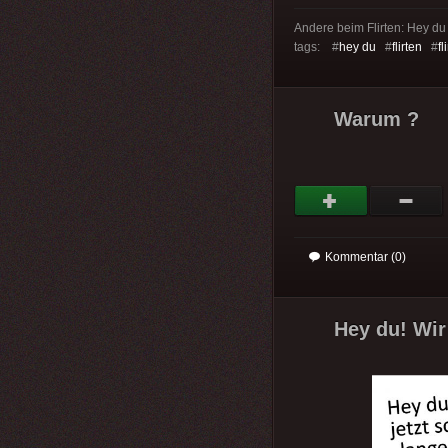
Andere beim Flirten: Hey du b
tags: #
hey du
#
flirten
#
fli
Warum ?
Kommentar (0)
Hey du! Wir