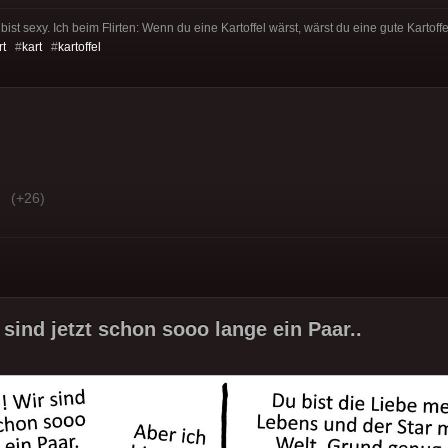
ist sexy. Ich beim Flirten: Wenn du eine Kartoffel wärst, wärst du eine gute Kartoffe
rt
#
kart
#
kartoffel
(+26)
 sind jetzt schon sooo lange ein Paar..