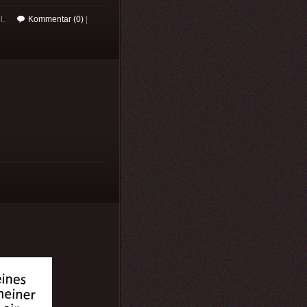
l.
Kommentar (0)
|