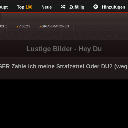
aupt
Top
100
Neue
Zufällig
Hinzufügen
ÜCHE
VIDEOS
GIF ANIMATIONEN
Lustige Bilder - Hey Du
R Zahle ich meine Strafzettel Oder DU? (weg