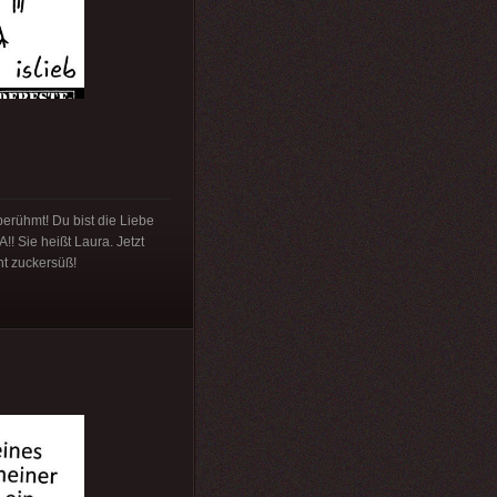
berühmt! Du bist die Liebe
! Sie heißt Laura. Jetzt
ht zuckersüß!