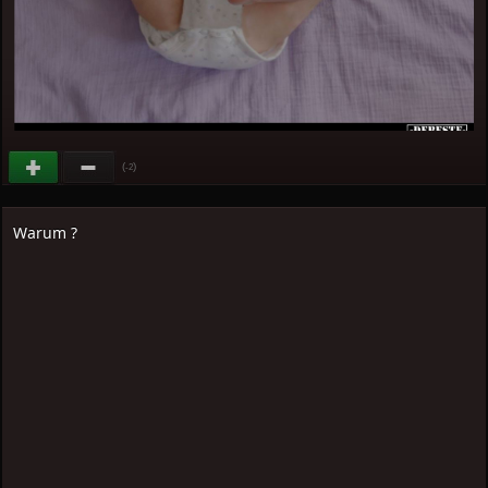
(
)
-2
Warum ?