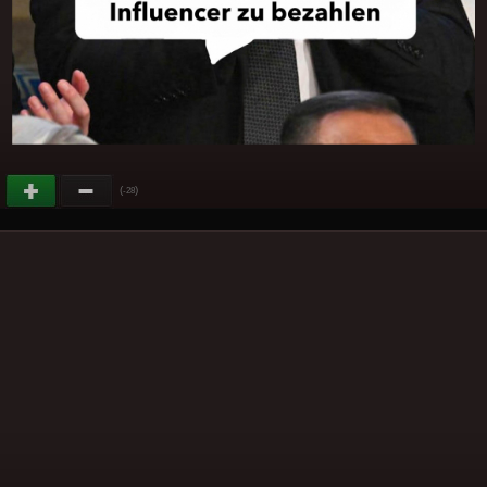
(
)
-28