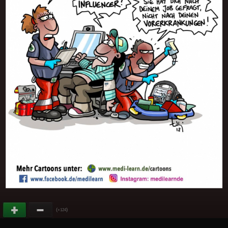
(
)
+124