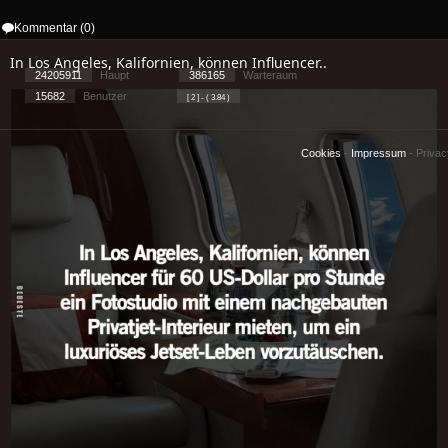
Kommentar (0)
In Los Angeles, Kalifornien, können Influencer..
24205911
Haupt
386165
Warteraum
15682
Benutzer
[ 2 ] - ( 3.84 )
Cookies
-
Impressum
-
Priva