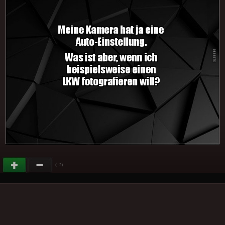
(
)
+2