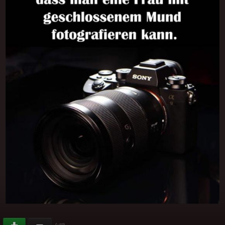
(
)
+83