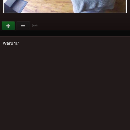
(
)
+80
Warum?