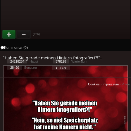
(+26)
Kommentar (0)
"Haben Sie gerade meinen Hintern fotografiert?!"..
24218284
Haupt
378128
Warteraum
28490
Benutzer
[ 1 ] - ( 2.73 )
Cookies
-
Impressum
-
Priva