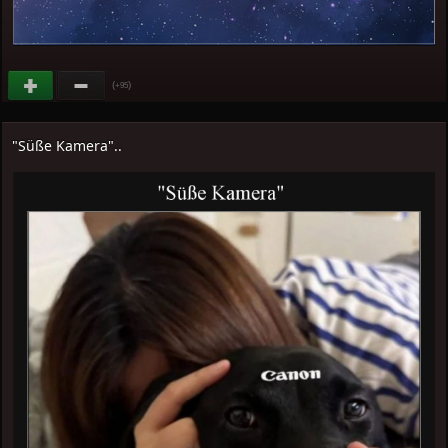
(
)
+95
"Süße Kamera"..