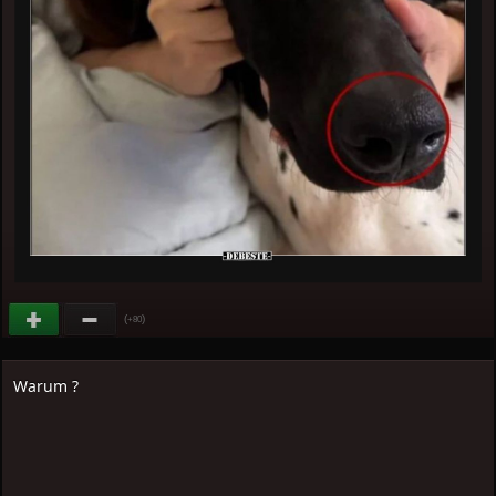
(
)
+80
Warum ?