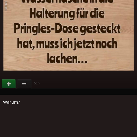
(
)
+21
Warum?