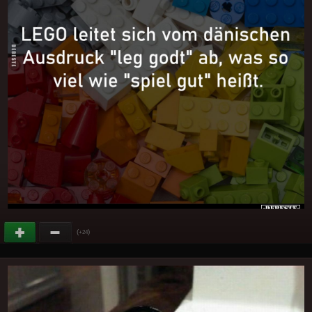
(
)
+24