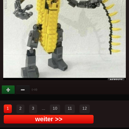
(
)
+10
1
2
3
...
10
11
12
weiter >>