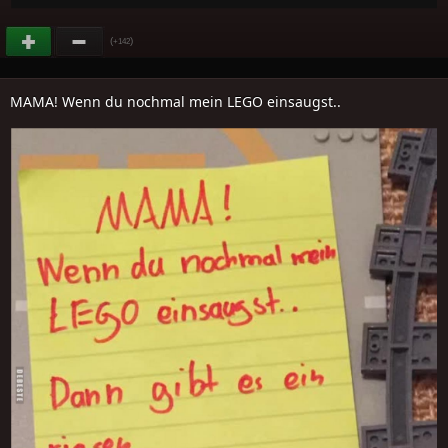
(
)
+142
MAMA! Wenn du nochmal mein LEGO einsaugst..