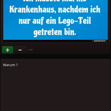
(
)
+16
Warum ?