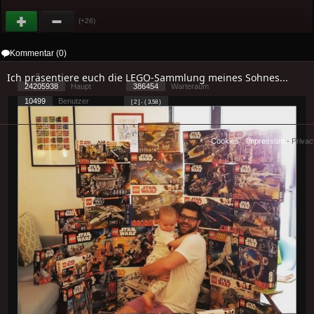
(+26)
Kommentar (0)
Ich präsentiere euch die LEGO-Sammlung meines Sohnes...
24205938
Haupt
386454
Warteraum
10499
Benutzer
[ 2 ] - ( 3.58 )
Cookies
-
Impressum
-
Priva