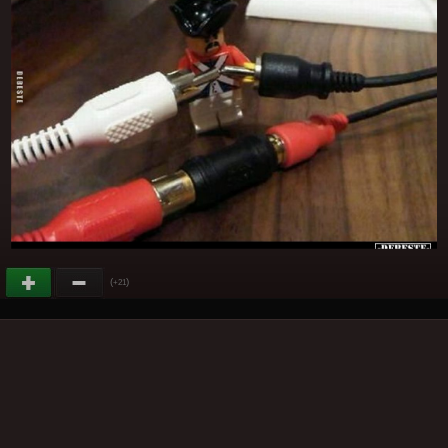
(
)
+21