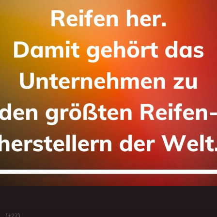
(
)
+27