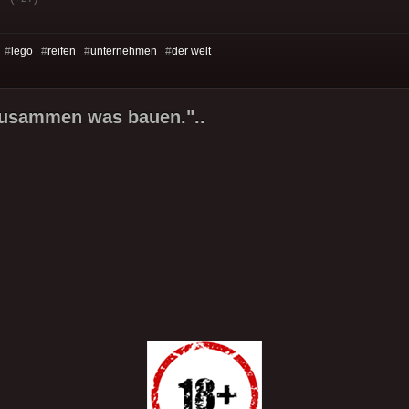
 #
lego
#
reifen
#
unternehmen
#
der welt
zusammen was bauen."..