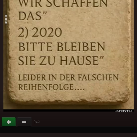
(
)
+91