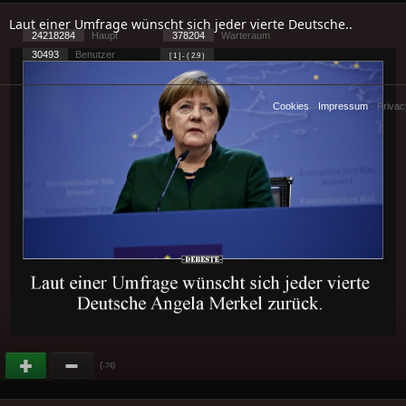
Laut einer Umfrage wünscht sich jeder vierte Deutsche..
24218284
Haupt
378204
Warteraum
30493
Benutzer
[ 1 ] - ( 2.9 )
Cookies
-
Impressum
-
Priva
(
)
-74