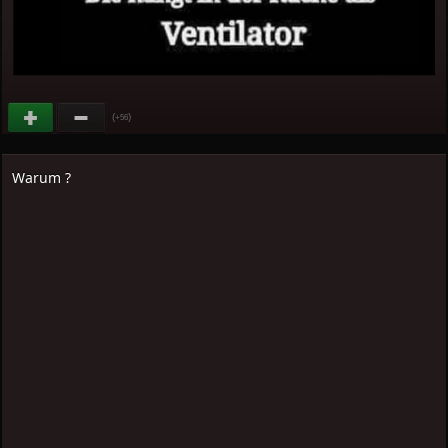
(
)
+56
Warum ?