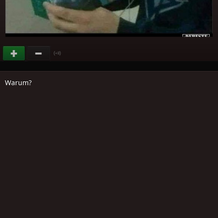
(
)
+8
Warum?