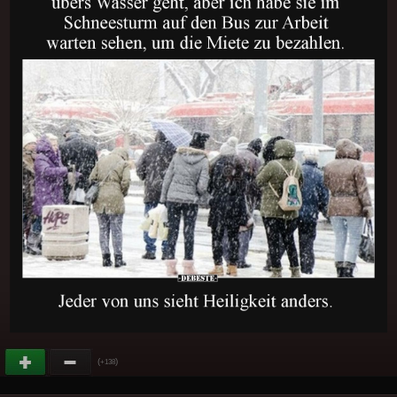
(
)
+138