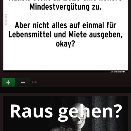
(
)
+5