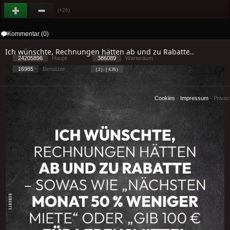
(+26)
Kommentar (0)
Ich wünschte, Rechnungen hätten ab und zu Rabatte..
24205896
Haupt
386089
Warteraum
16985
Benutzer
[ 2 ] - ( 4.76 )
Cookies
-
Impressum
-
Priva