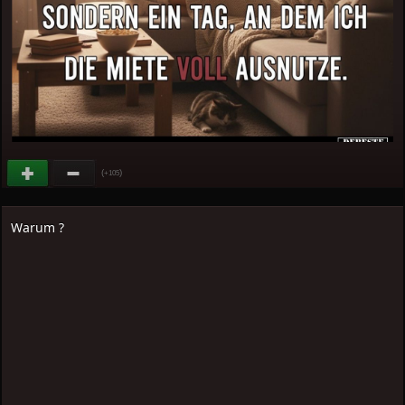
(
)
+105
Warum ?