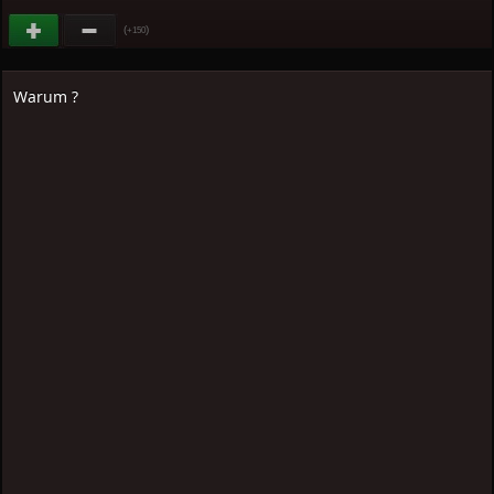
(
)
+150
Warum ?