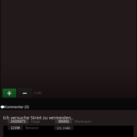
(+26)
Kommentar (0)
Ich versuche Streit zu vermeiden..
24205873
Haupt
385892
Warteraum
12198
Benutzer
[ 2 ] - ( 3.46 )