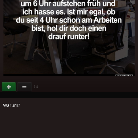
(
)
-9
Warum?