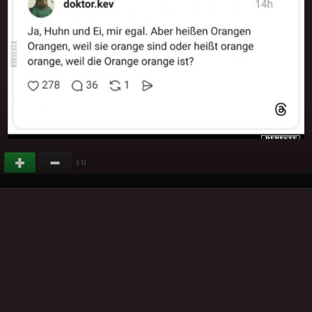
(
)
-1