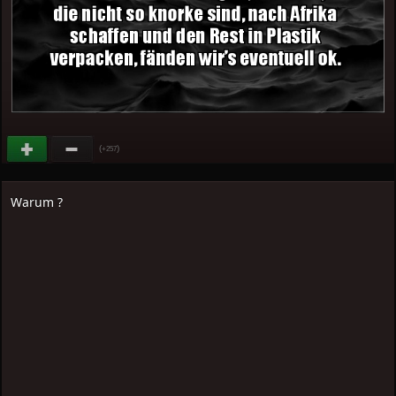
(
)
+257
Warum ?