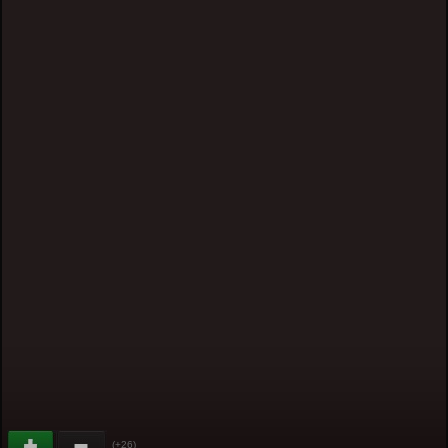
(+26)