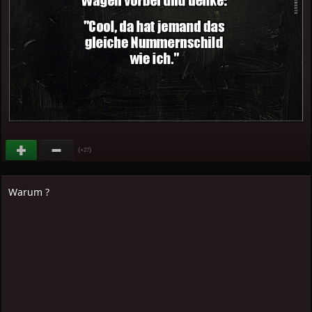
(
)
+27
Warum ?