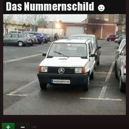
(
)
+6