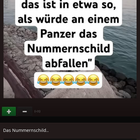
(
)
+21
Das Nummernschild..