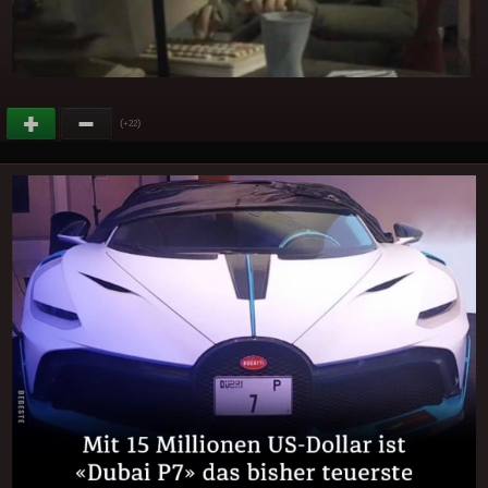
(
)
+22