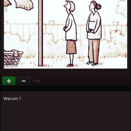
(
)
+165
Warum ?