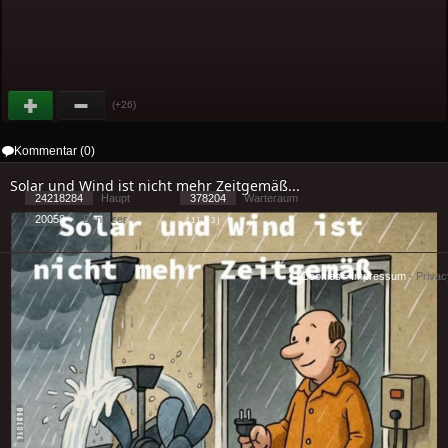
(+26)
Kommentar (0)
Solar und Wind ist nicht mehr Zeitgemäß...
24218284
Haupt
378204
Warteraum
20058
Benutzer
[ 1 ] - ( 3 )
Cookies
-
Impressum
-
Priva