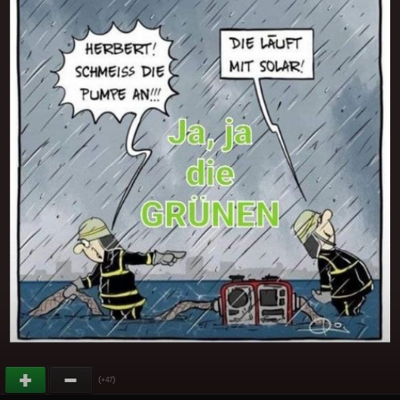
(
)
+47