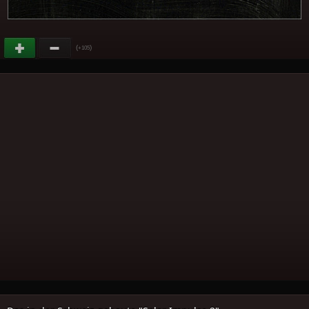
(
)
+105