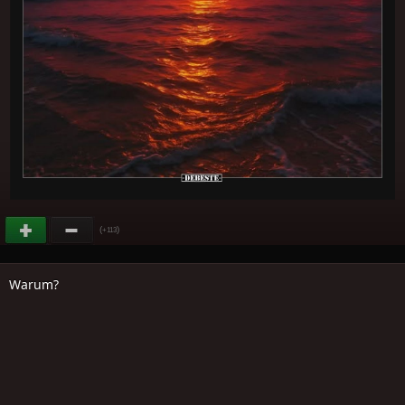
(
)
+113
Warum?