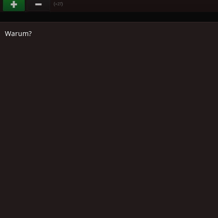
(
)
+27
Warum?