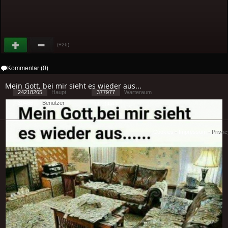
(+26)
Kommentar (0)
Mein Gott‚ bei mir sieht es wieder aus...
24218265
Haupt
377977
Warteraum
30466
Benutzer
[ 1 ] - ( 1.31 )
Cookies
-
Impressum
-
Priva