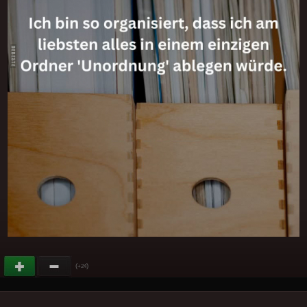
(
)
+24