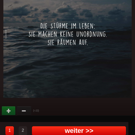
(
)
+22
weiter >>
1
2