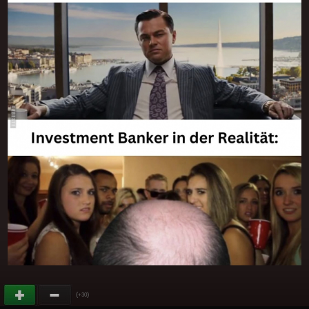
(
)
+30