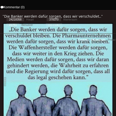
Kommentar (0)
"Die Banker werden dafür sorgen, dass wir verschuldet.."
24218358
Haupt
378370
Warteraum
21751
Benutzer
[ 1 ] - ( 1.25 )
Cookies
-
Impressum
-
Priva