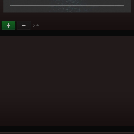
(
)
+16