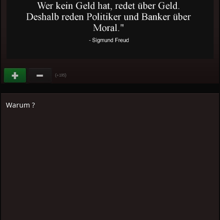
(
)
+195
Warum ?