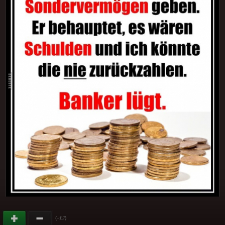
(
)
+117