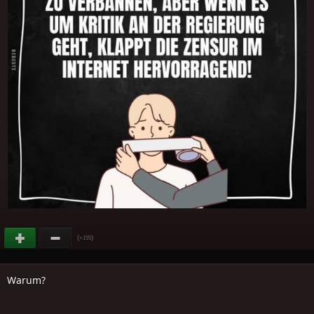
(
)
+155
Warum?