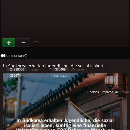
(+26)
Kommentar (0)
In Südkorea erhalten Jugendliche, die sozial isoliert..
24218356
Haupt
378469
Warteraum
28867
Benutzer
[ 1 ] - ( 1.87 )
Cookies
-
Impressum
-
Priva