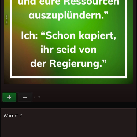
(
)
+61
Warum ?