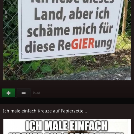
(
)
+142
Ich male einfach Kreuze auf Papierzettel..