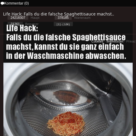
Kommentar (0)
Life Hack: Falls du die falsche Spaghettisauce machst..
24218307
Haupt
378185
Warteraum
21261
Benutzer
[ 1 ] - ( 1.04 )
Cookies
-
Impressum
-
Priva