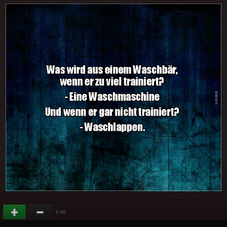
(
)
+16