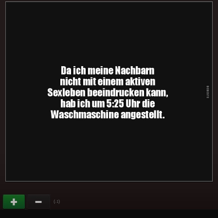
(
)
-1