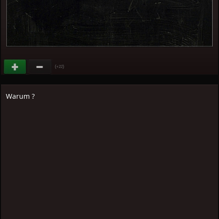
(
)
+22
Warum ?