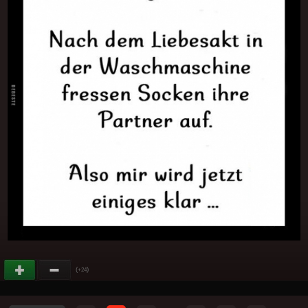
(
)
+24