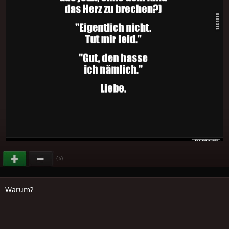
(
)
-8
Warum?