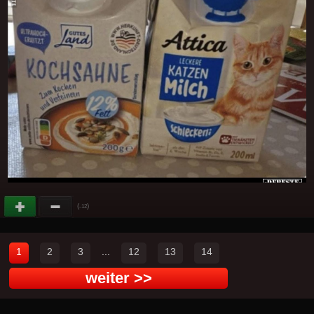
(
)
-12
1
2
3
...
12
13
14
weiter >>