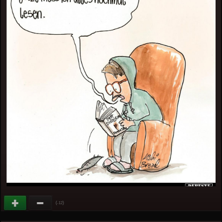
(
)
-12