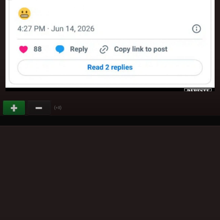
(
)
+8