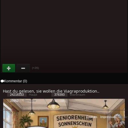
(+26)
Kommentar (0)
Hast du gelesen, sie wollen die Viagraproduktion..
24218333
Haupt
378393
Warteraum
25952
Benutzer
[ 1 ] - ( 2.07 )
Cookies
-
Impressum
-
Priva