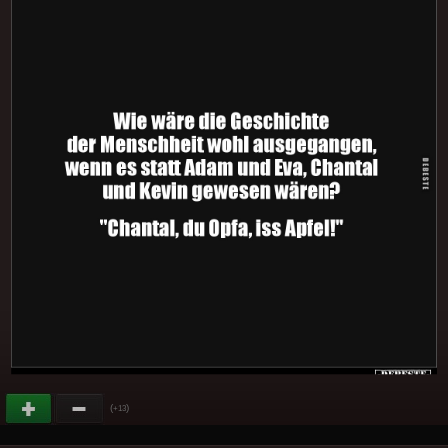
(
)
+13