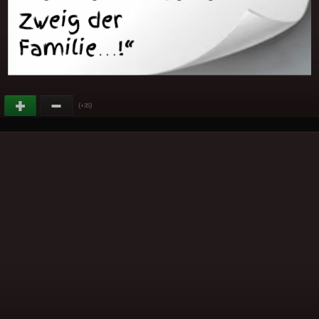
(
)
+35