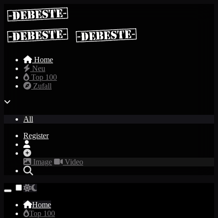
Home
Neu
Top 100
Zufall
All
Register
Image
Video
Home
Top 100