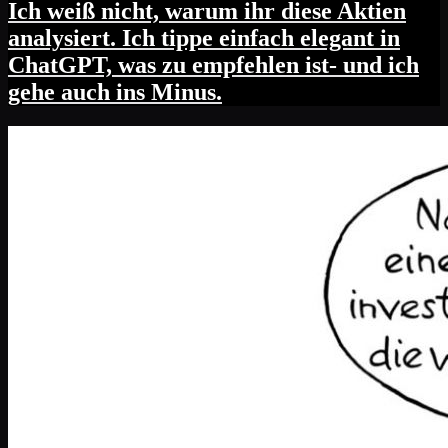
Ich weiß nicht, warum ihr diese Aktien
analysiert. Ich tippe einfach elegant in
ChatGPT, was zu empfehlen ist- und ich
gehe auch ins Minus.