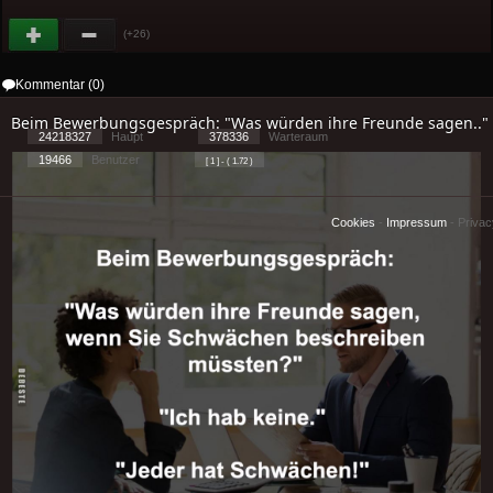
(+26)
Kommentar (0)
Beim Bewerbungsgespräch: "Was würden ihre Freunde sagen.."
24218327
Haupt
378336
Warteraum
19466
Benutzer
[ 1 ] - ( 1.72 )
Cookies
-
Impressum
-
Priva