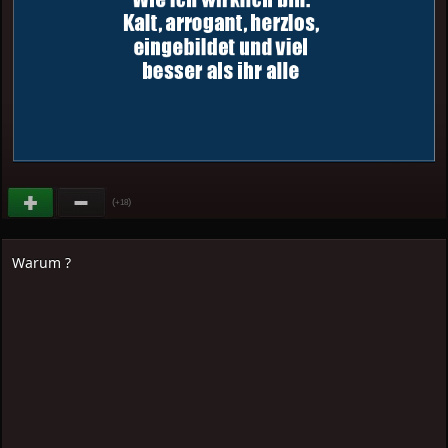
(
)
+18
Warum ?