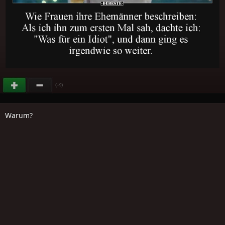
(
)
+9
Warum?