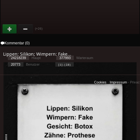
(+26)
Kommentar (0)
Lippen: Silikon; Wimpern: Fake...
24218239
Haupt
377993
Warteraum
20773
Benutzer
[ 1 ] - ( 2.8 )
Cookies
-
Impressum
-
Priva