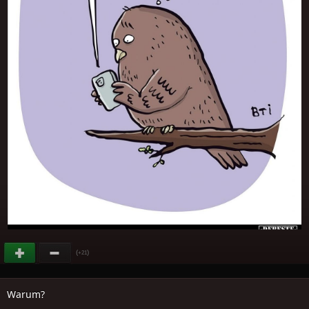
(
)
+21
Warum?