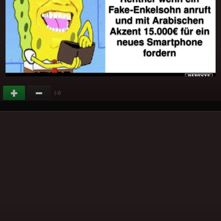
(
)
-2