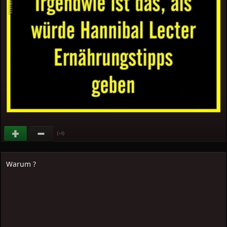
(
)
+9
Warum ?