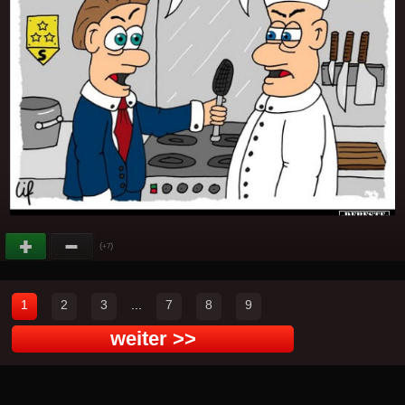
(
)
+7
1
2
3
...
7
8
9
weiter >>