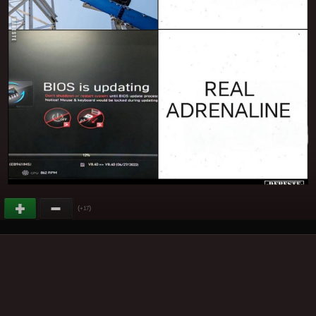
(
)
+17