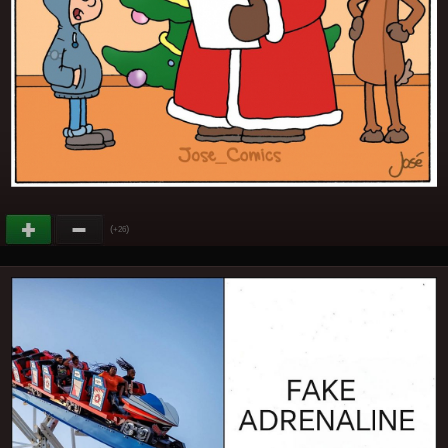
(
)
+26