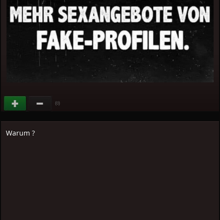
(
)
0
Warum ?