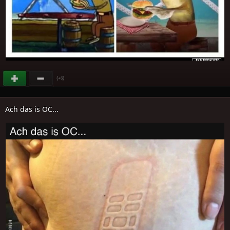
(
)
+6
Ach das is OC...