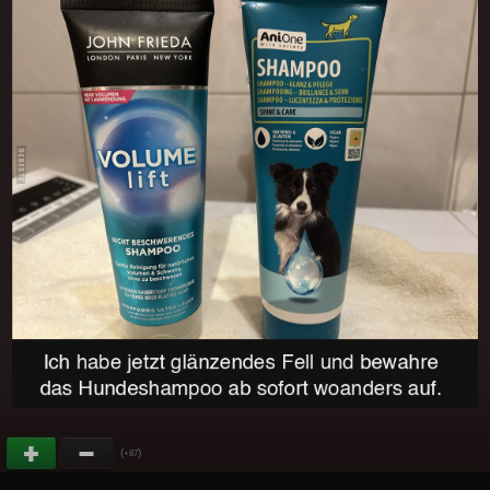
(
)
+87