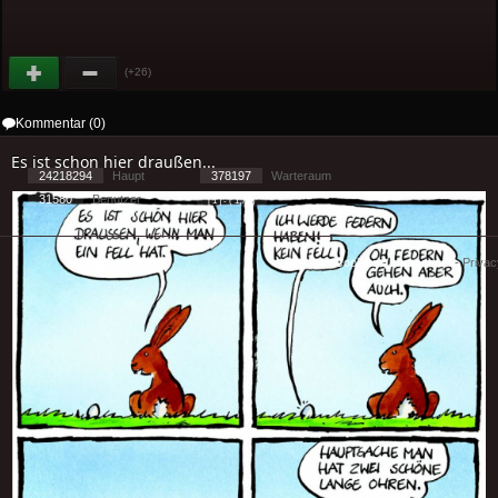
(+26)
Kommentar (0)
Es ist schon hier draußen...
24218294
Haupt
378197
Warteraum
31580
Benutzer
[ 1 ] - ( 1.71 )
Cookies
-
Impressum
-
Priva