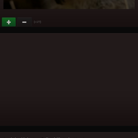
(
)
+177