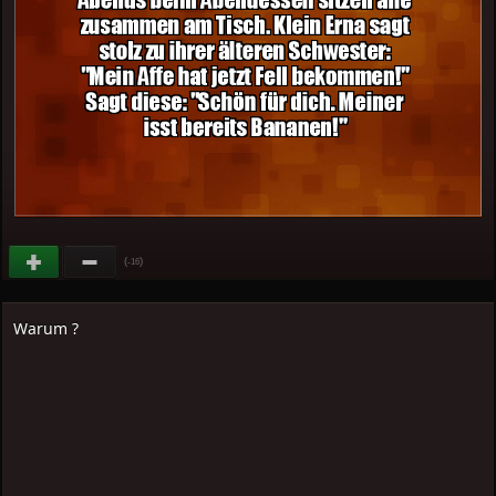
(
)
-16
Warum ?