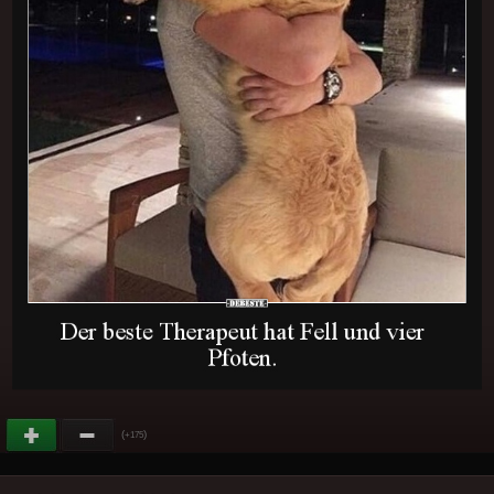
(
)
+175