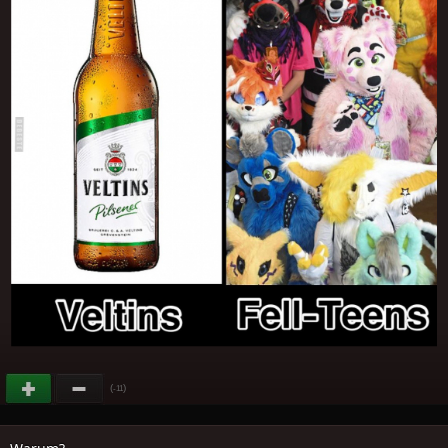
(
)
-11