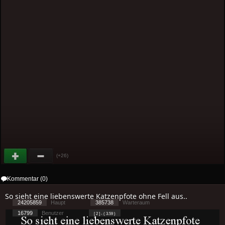
(+26)
Kommentar (0)
So sieht eine liebenswerte Katzenpfote ohne Fell aus..
24205859
Haupt
385738
Warteraum
16799
Benutzer
[ 2 ] - ( 3.59 )