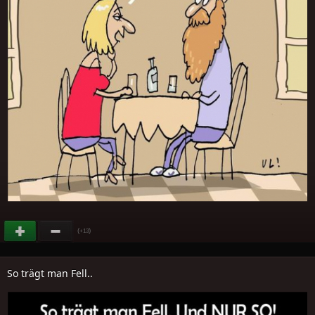
(
)
+13
So trägt man Fell..