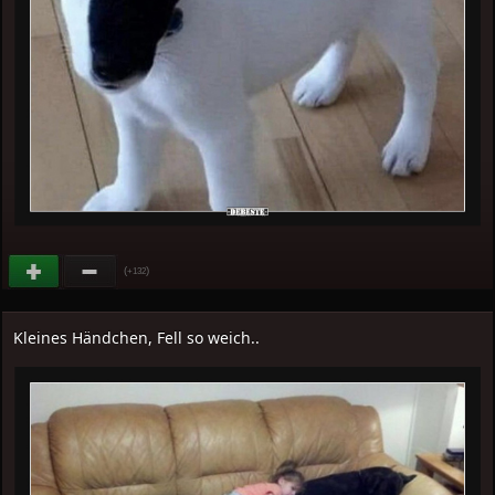
(
)
+132
Kleines Händchen, Fell so weich..