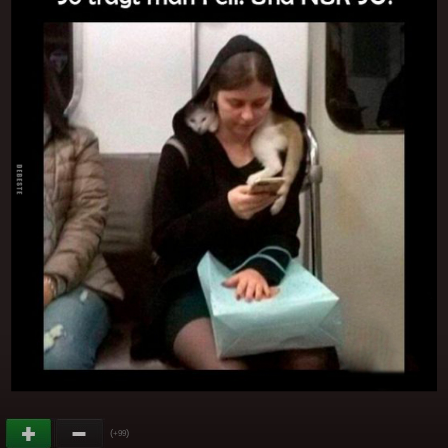
(
)
+99