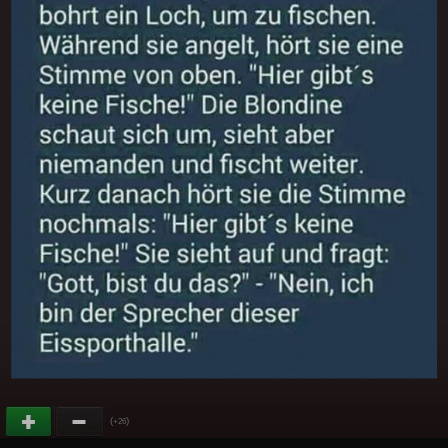
(
)
+26