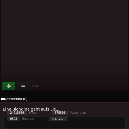
(+26)
Kommentar (0)
Eine Blondine geht aufs Eis...
24218364
Haupt
378516
Warteraum
9693
Benutzer
[ 1 ] - ( 2.58 )