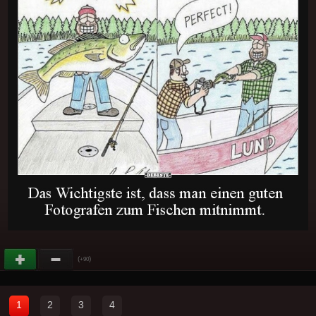
(
)
+90
1
2
3
4