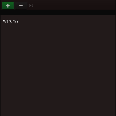
(
)
+1
Warum ?