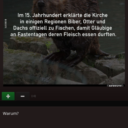
(
)
+6
Warum?