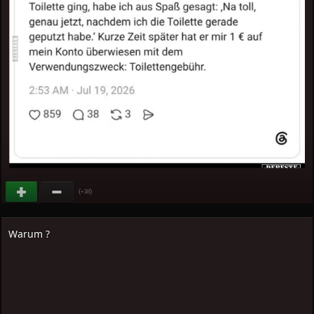
(
)
+38
Warum ?