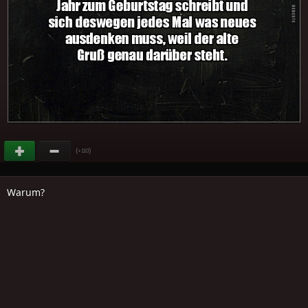
(
)
+110
Warum?