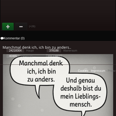
(+26)
Kommentar (0)
Manchmal denk ich, ich bin zu anders..
24218304
Haupt
378188
Warteraum
40465
Benutzer
[ 1 ] - ( 2.61 )
Cookies
-
Impressum
-
Priva