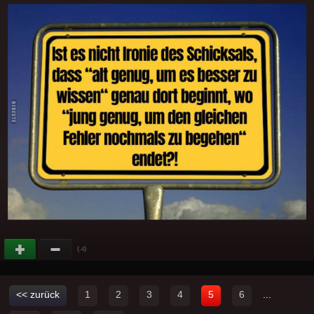
(
)
-4
<< zurück
1
2
3
4
5
6
...