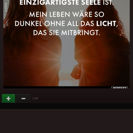
(
)
-15