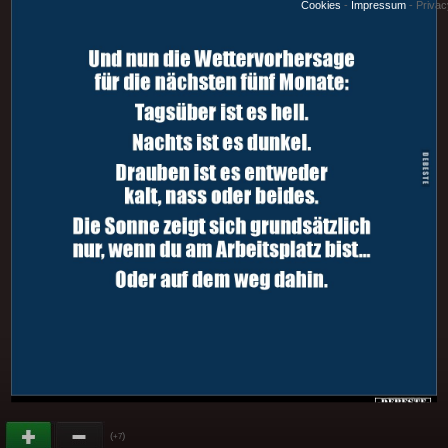
Cookies
-
Impressum
-
Priva
(
)
+7