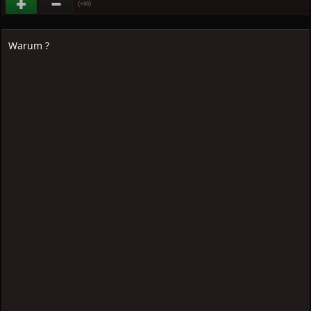
(
)
+86
Warum ?