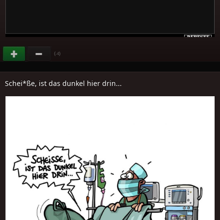
(
)
-4
Schei*ße, ist das dunkel hier drin...