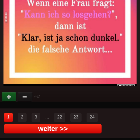
(
)
+22
1
2
3
...
22
23
24
weiter >>