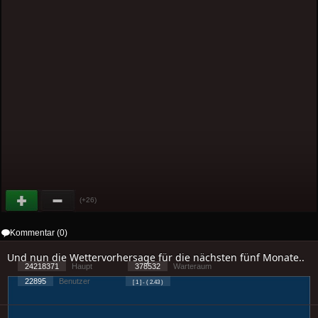
(+26)
Kommentar (0)
Und nun die Wettervorhersage für die nächsten fünf Monate..
24218371
Haupt
378532
Warteraum
22895
Benutzer
[ 1 ] - ( 2.43 )