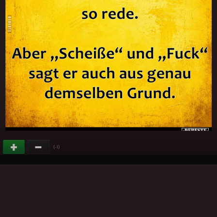
(
)
-1