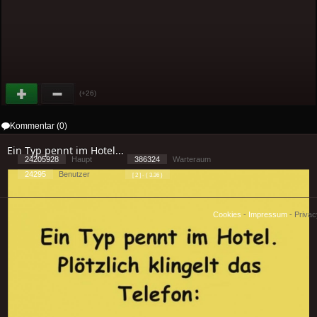
(+26)
Kommentar (0)
Ein Typ pennt im Hotel...
24205928
Haupt
386324
Warteraum
24295
Benutzer
[ 2 ] - ( 3.36 )
Cookies
-
Impressum
-
Priva