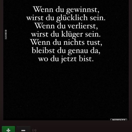
(
)
-1