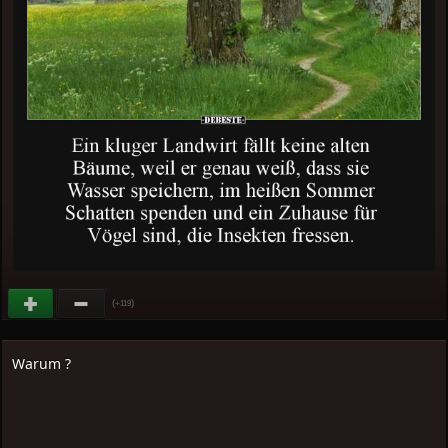
(
)
+119
Warum ?