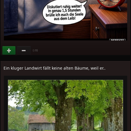
(
)
-23
Ein kluger Landwirt fällt keine alten Bäume, weil er..