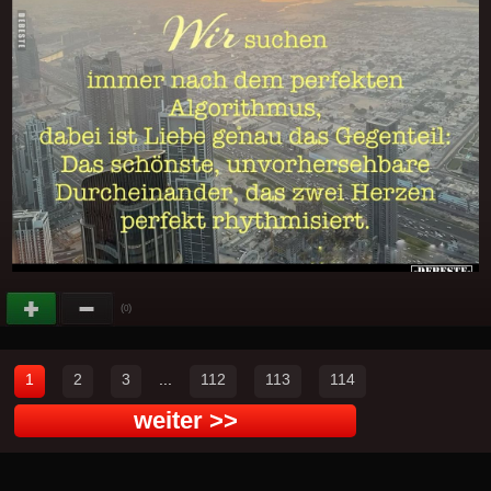
(
)
0
1
2
3
...
112
113
114
weiter >>