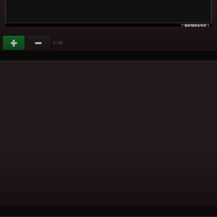
(
)
+19