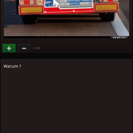
(
)
+139
Warum ?