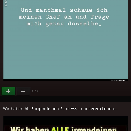
(
)
+29
Wir haben ALLE irgendeinen Schei*ss in unserem Leben...