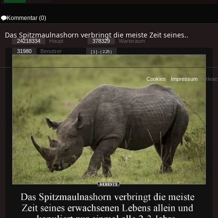
Kommentar (0)
Das Spitzmaulnashorn verbringt die meiste Zeit seines..
24218334
Haupt
378329
Warteraum
31980
Benutzer
[ 1 ] - ( 2.25 )
Cookies
-
Impressum
-
Priva