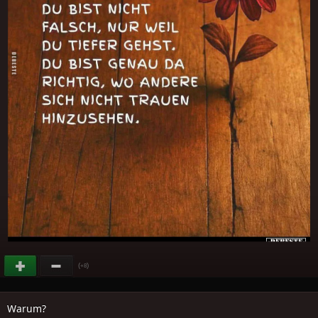
(
)
+8
Warum?