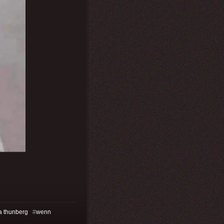
a thunberg
#
wenn