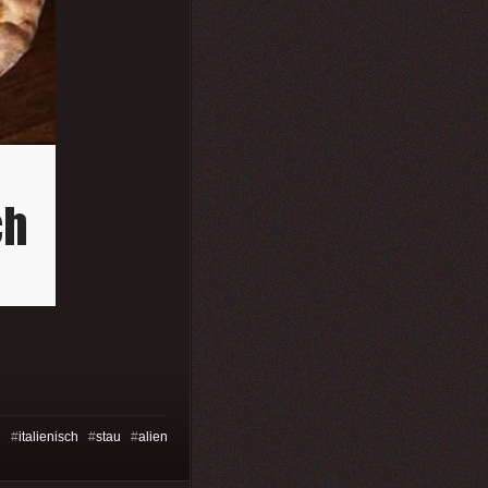
n
#
italienisch
#
stau
#
alien