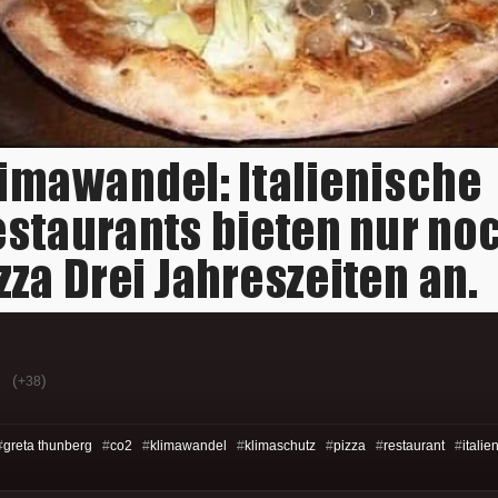
(
)
+38
#
greta thunberg
#
co2
#
klimawandel
#
klimaschutz
#
pizza
#
restaurant
#
italie