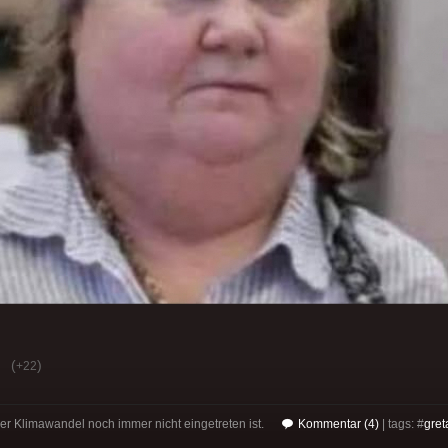
(
)
+22
r Klimawandel noch immer nicht eingetreten ist.
Kommentar (4)
| tags: #
gret