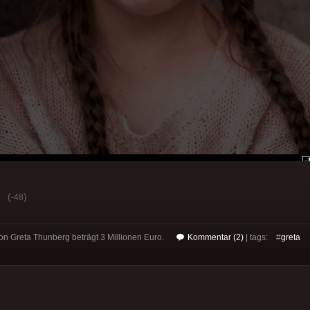
(
)
-48
n Greta Thunberg beträgt 3 Millionen Euro.
Kommentar (2)
| tags: #
greta