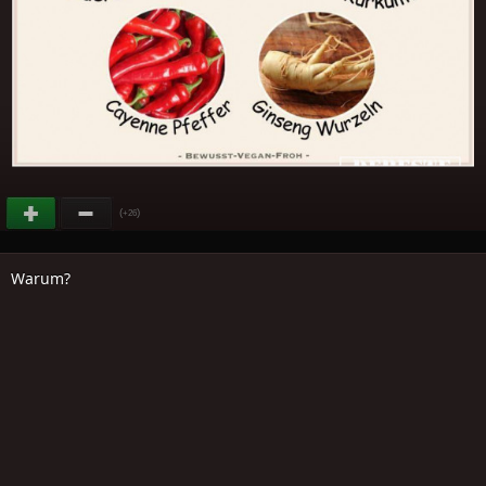
(
)
+26
Warum?