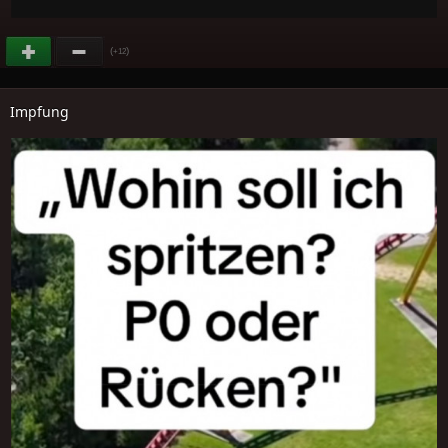
(
)
+12
Impfung