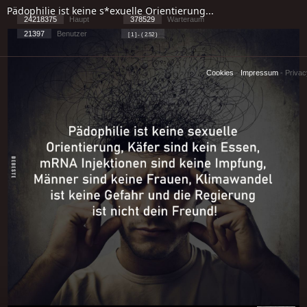
Pädophilie ist keine s*exuelle Orientierung...
24218375
Haupt
378529
Warteraum
21397
Benutzer
[ 1 ] - ( 2.52 )
Cookies
-
Impressum
-
Priva