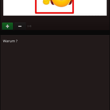
(
)
+4
Warum ?