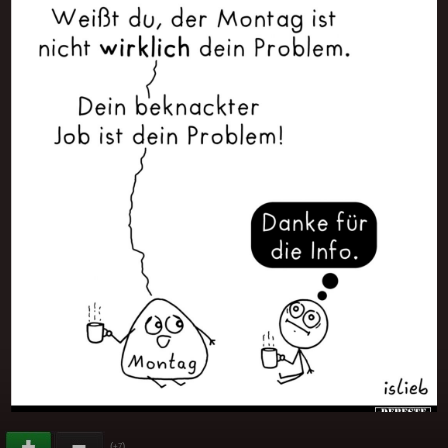
(
)
+7