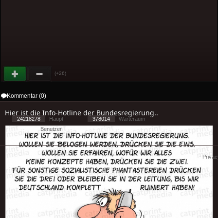
(+26)
Kommentar (0)
Hier ist die Info-Hotline der Bundesregierung..
24218278
Haupt
378014
Warteraum
25397
Benutzer
[ 1 ] - ( 2.55 )
Cookies
-
Impressum
-
Priva