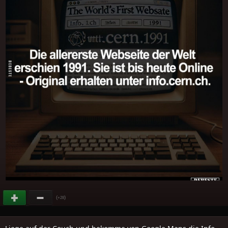
(
)
+28