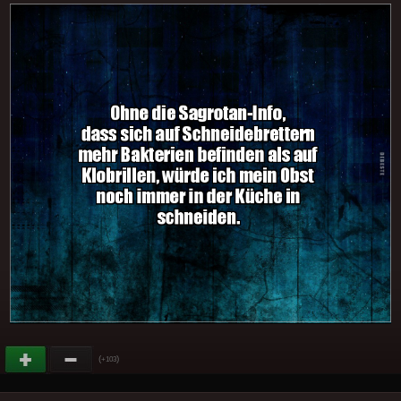
(
)
+103