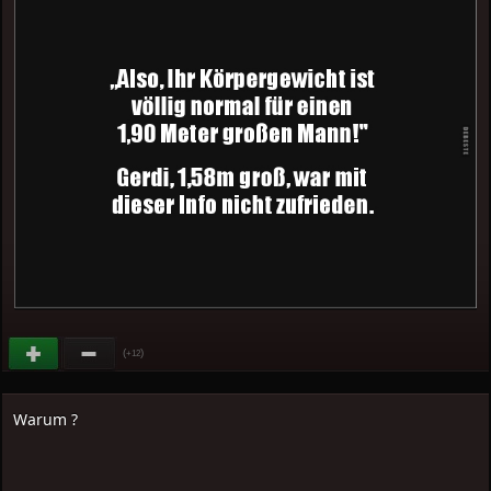
(
)
+12
Warum ?