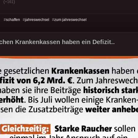
(
)
+161
s: #
schaffen
#
jahreswechsel
#
zum jahreswechsel
ichen Krankenkassen haben ein Defizit..