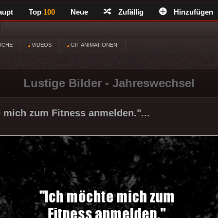
aupt
Top
100
Neue
Zufällig
Hinzufügen
ÜCHE
VIDEOS
GIF ANIMATIONEN
Lustige Bilder - Jahreswechsel
 mich zum Fitness anmelden."...