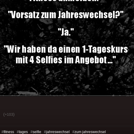
(
)
+103
 #
fitness
#
tages
#
selfie
#
jahreswechsel
#
zum jahreswechsel