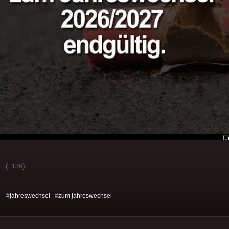
(
)
+136
s: #
jahreswechsel
#
zum jahreswechsel