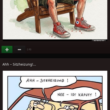
(
)
-35
Ahh – Sitzheizung!...