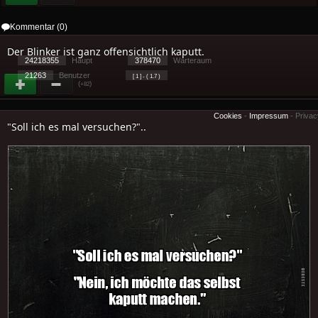
Kommentar (0)
Der Blinker ist ganz offensichtlich kaputt.
24218355
Haupt
378470
Warteraum
21263
Benutzer
[ 1 ] - ( 1.7 )
(
)
+82
Cookies
-
Impressum
-
Priva
"Soll ich es mal versuchen?"..