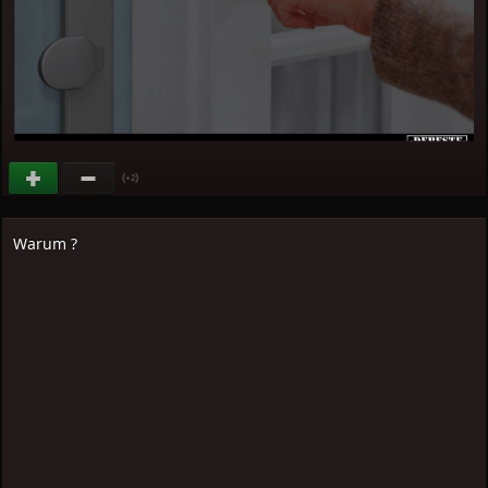
(
)
+2
Warum ?