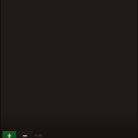
(+26)