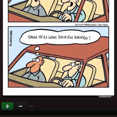
(
)
+3