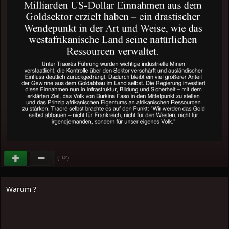
(
)
+149
Warum ?