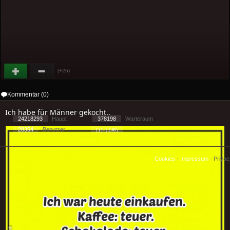
(+26)
Kommentar (0)
Ich habe für Männer gekocht..
24218293
Haupt
378198
Warteraum
28354
Benutzer
[ 1 ] - ( 2.46 )
Cookies
-
Impressum
-
Priva