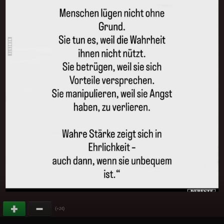
(
)
+24