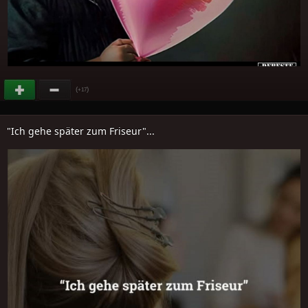
(
)
+17
"Ich gehe später zum Friseur"...