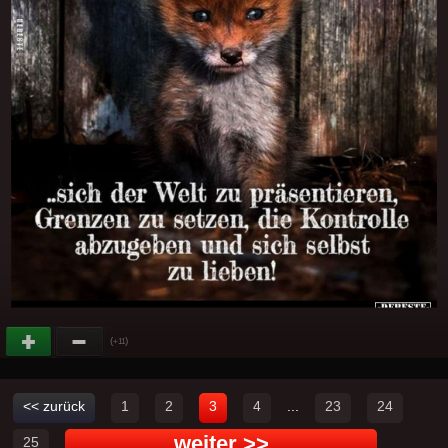
(
)
+11
<< zurück
1
2
3
4
...
23
24
weiter >>
25