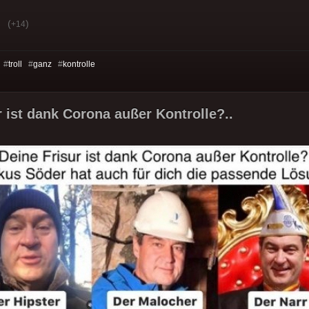
(
)
+14
 #
troll
#
ganz
#
kontrolle
r ist dank Corona außer Kontrolle?..