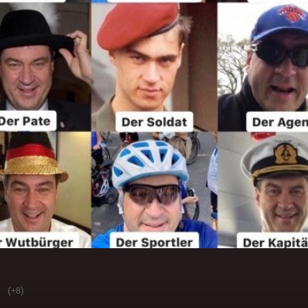
(
)
+8