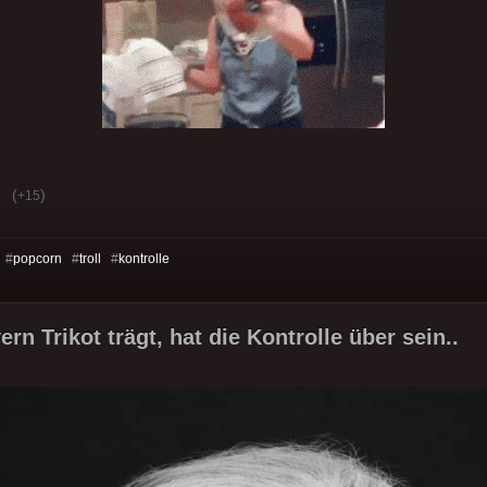
(
)
+15
 #
popcorn
#
troll
#
kontrolle
rn Trikot trägt, hat die Kontrolle über sein..