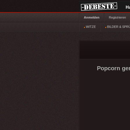
H
Anmelden
Registrieren
WITZE
BILDER & SPR
Popcorn ger