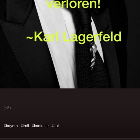
(
)
+8
s: #
bayern
#
troll
#
kontrolle
#
kot