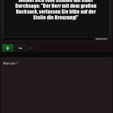
(
)
+16
Warum ?