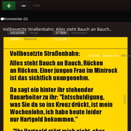
(+26)
Kommentar (0)
Vollbesetzte Straßenbahn: Alles steht Bauch an Bauch..
24218248
Haupt
377808
Warteraum
26666
Benutzer
[ 1 ] - ( 2.83 )
Cookies
-
Impressum
-
Priva