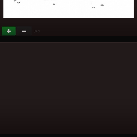
(
)
+17