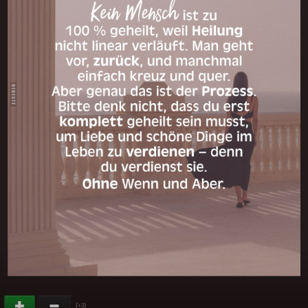
(
)
+3