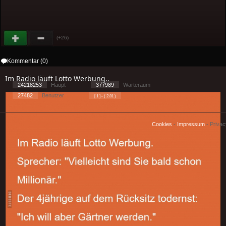
(+26)
Kommentar (0)
Im Radio läuft Lotto Werbung..
24218253
Haupt
377989
Warteraum
27482
Benutzer
[ 1 ] - ( 2.81 )
Cookies
-
Impressum
-
Priva