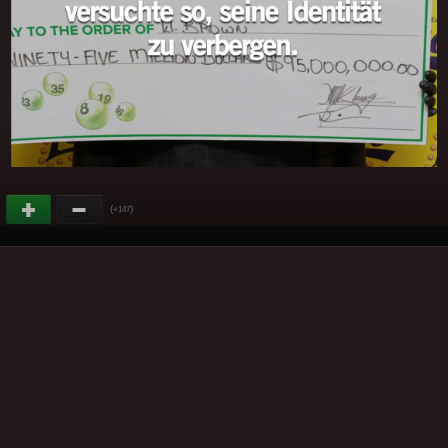
(
)
+147