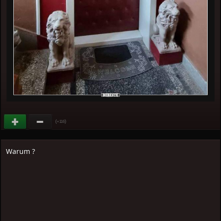
(
)
+116
Warum ?