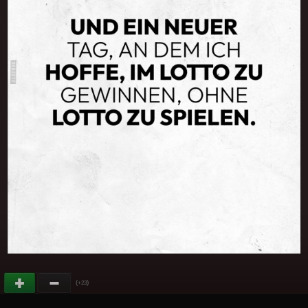
(
)
+23