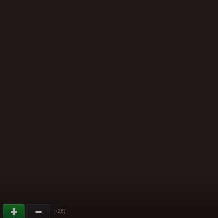
(+26)