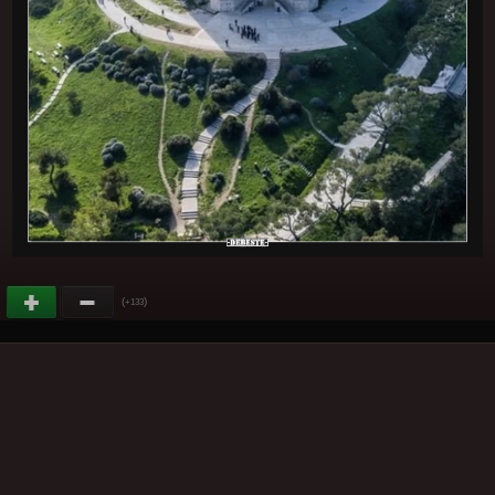
(
)
+133