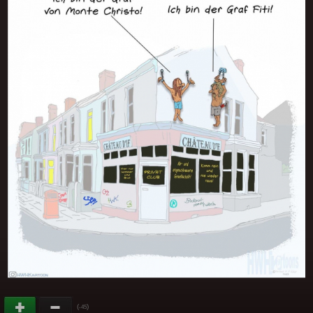
(
)
-45