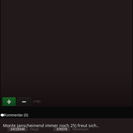
(+26)
Kommentar (0)
Monte (anscheinend immer noch 25) freut sich..
24218348
Haupt
378378
Warteraum