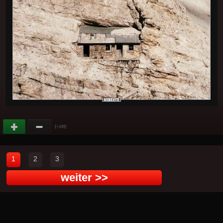
(
)
+109
1
2
3
weiter >>