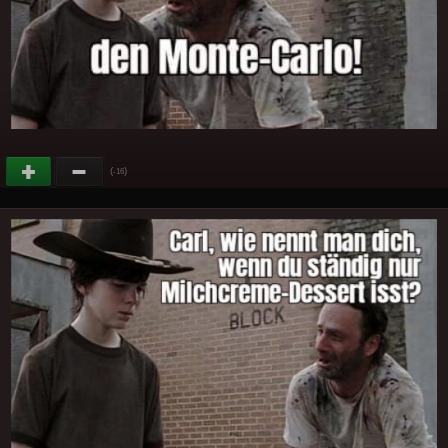
(
)
-16