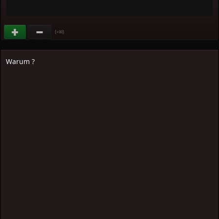
(
)
+88
Warum ?