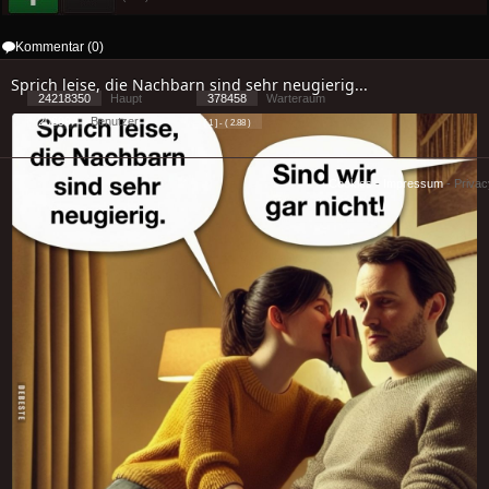
Kommentar (0)
Sprich leise, die Nachbarn sind sehr neugierig...
24218350
Haupt
378458
Warteraum
20699
Benutzer
[ 1 ] - ( 2.88 )
Cookies
-
Impressum
-
Priva