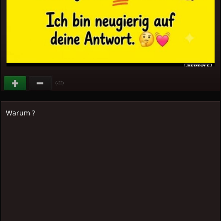
(
)
-22
Warum ?