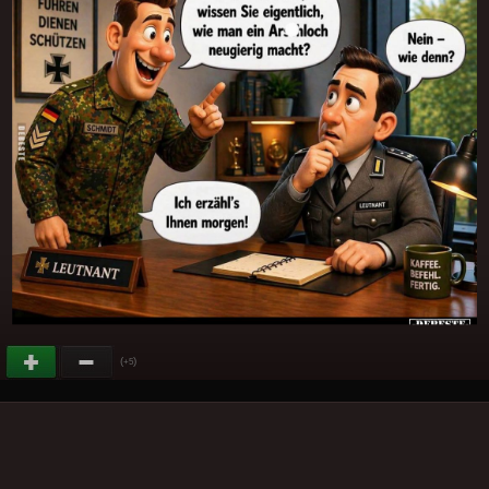
(
)
+5