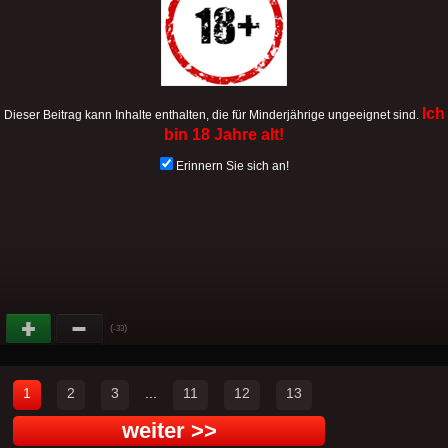
Ich
Dieser Beitrag kann Inhalte enthalten, die für Minderjährige ungeeignet sind.
bin 18 Jahre alt!
Erinnern Sie sich an!
(
)
-33
1
2
3
...
11
12
13
weiter >>