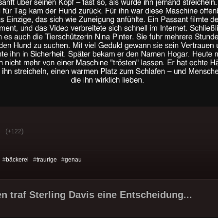
(
)
+122
 #
bäckerei
#
traurige
#
genau
n traf Sterling Davis eine Entscheidung...