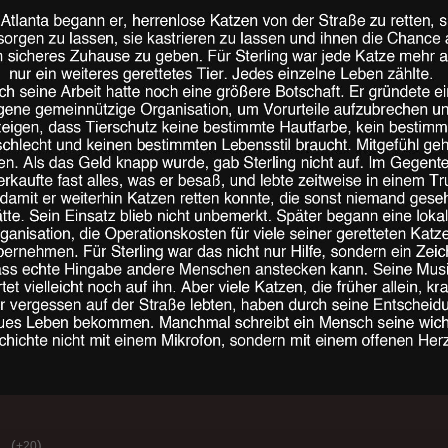
(
)
+20