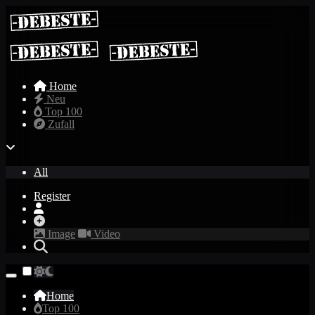
Home
Neu
Top 100
Zufall
All
Register
Image
Video
Home
Top 100