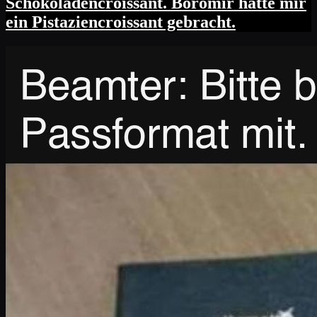
Schokoladencroissant. Boromir hätte mir
ein Pistaziencroissant gebracht.