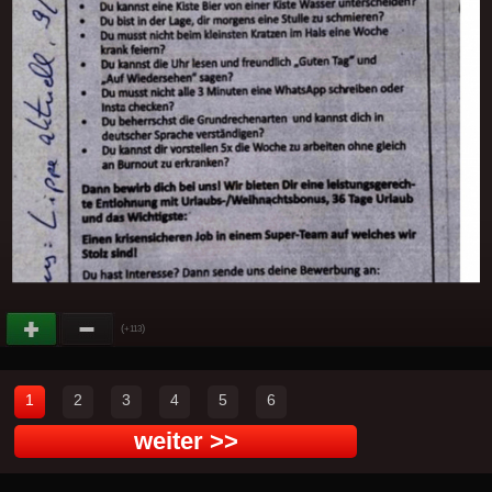
(
)
+113
1
2
3
4
5
6
weiter >>