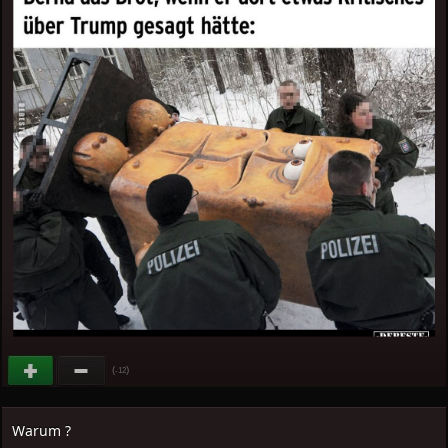
(
)
-12
Warum ?