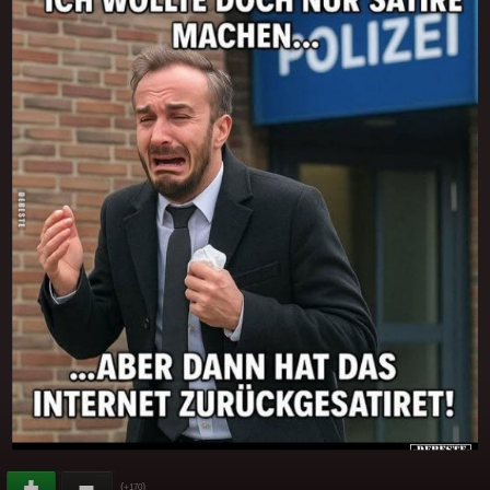
(
)
+170