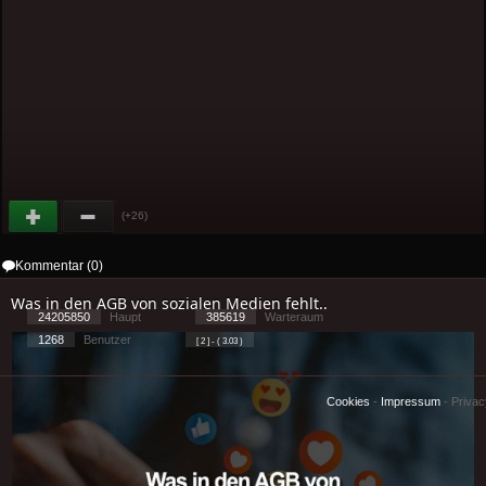
(+26)
Kommentar (0)
Was in den AGB von sozialen Medien fehlt..
24205850
Haupt
385619
Warteraum
1268
Benutzer
[ 2 ] - ( 3.03 )
Cookies
-
Impressum
-
Priva