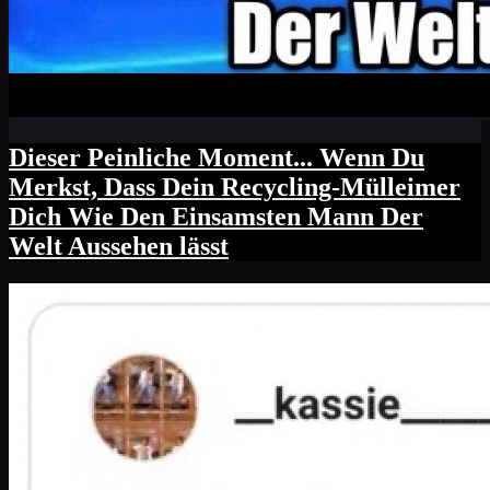
Dieser Peinliche Moment... Wenn Du
Merkst, Dass Dein Recycling-Mülleimer
Dich Wie Den Einsamsten Mann Der
Welt Aussehen lässt