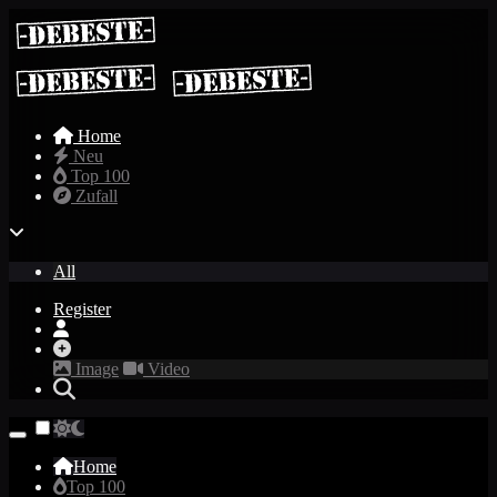
Home
Neu
Top 100
Zufall
All
Register
Image
Video
Home
Top 100