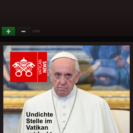
(+26)