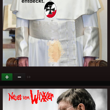
(
)
-1