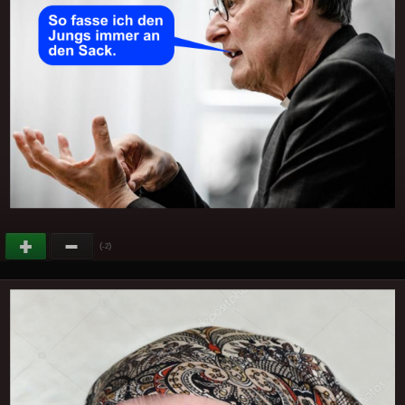
(
)
-2