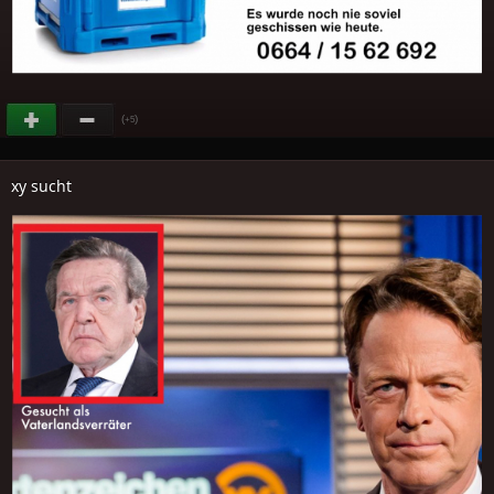
(
)
+5
xy sucht