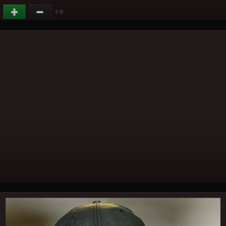
(
)
+3