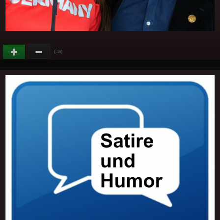
(
)
-16