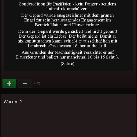
(
)
+89
Warum ?