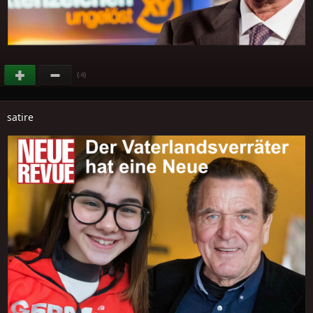
(
)
-6
satire